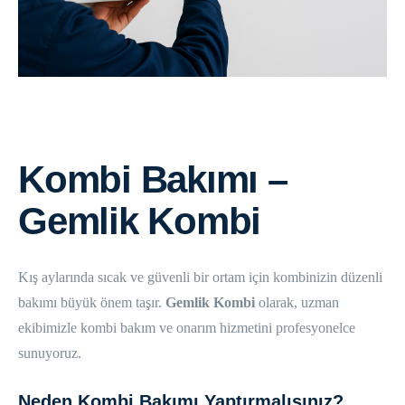
Kombi Bakımı –
Gemlik Kombi
Kış aylarında sıcak ve güvenli bir ortam için kombinizin düzenli
bakımı büyük önem taşır.
Gemlik Kombi
olarak, uzman
ekibimizle kombi bakım ve onarım hizmetini profesyonelce
sunuyoruz.
Neden Kombi Bakımı Yaptırmalısınız?